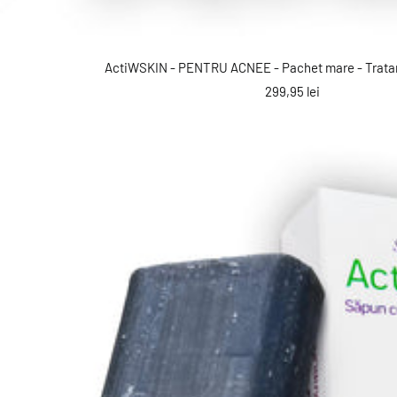
ActiWSKIN - PENTRU ACNEE - Pachet mare - Tratam
Preț
299,95 lei
reducere