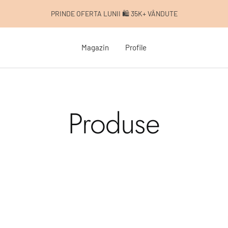
PRINDE OFERTA LUNII 🛍️ 35K+ VÂNDUTE
Magazin
Profile
Produse