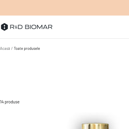
Sari
la
continut
tensanatos.ro
Acasă
Toate produsele
14 produse