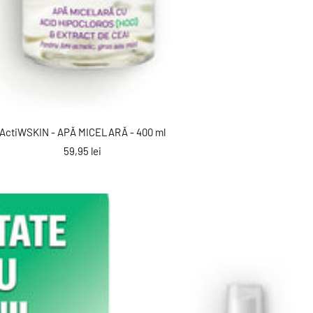
ActiWSKIN - APĂ MICELARĂ - 400 ml
Preț
59,95 lei
reducere