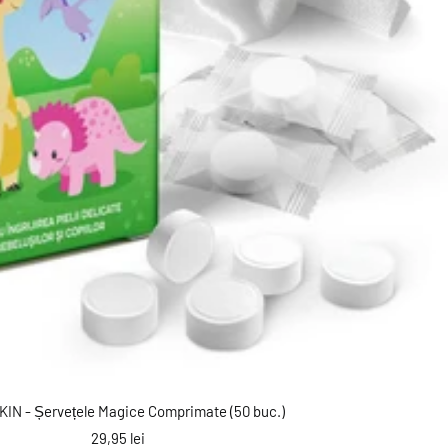
IN - Șervețele Magice Comprimate (50 buc.)
Preț
29,95 lei