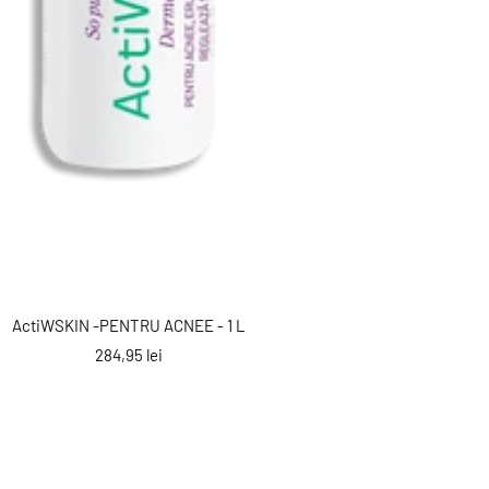
ActiWSKIN -PENTRU ACNEE - 1 L
Preț
284,95 lei
reducere