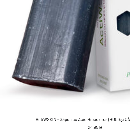
ActiWSKIN - Săpun cu Acid Hipocloros (HOCl) și 
Preț
24,95 lei