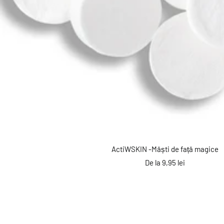
ActiWSKIN -Măști de față magice
Preț
De la 9,95 lei
reducere